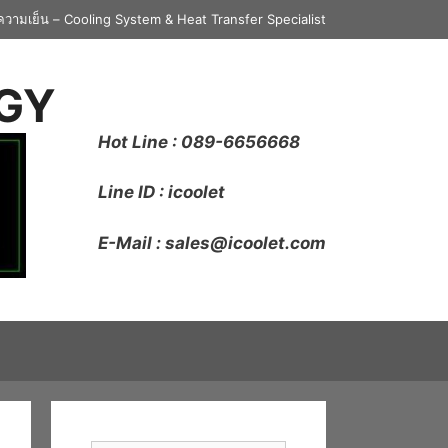
องทำความเย็น – Cooling System & Heat Transfer Specialist
OGY
Hot Line : 089-6656668
Line ID : icoolet
E-Mail : sales@icoolet.com