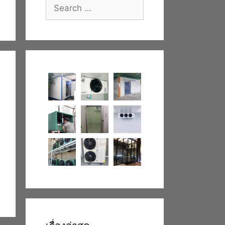
Search
for: